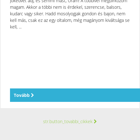
Jókedvet adj, és semmi mást, Uram! A többivel megbirkózom
magam. Akkor a többi nem is érdekel, szerencse, balsors,
kudarc vagy siker. Hadd mosolyogjak gondon és bajon, nem
kell más, csak ez az egy oltalom, még magányom kiváltsága se
kell, ...
Tovább
str.button_tovabbi_cikkek