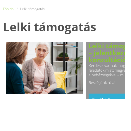
Főoldal
Lelki támogatás
Lelki támogatás
Lelki támoga
– jelentkeze
konzultációr
Kérdései vannak, hogyan 
feladatok miatt megválto
a nehézségekkel – mi a l
Beszéljünk róla!
Tovább