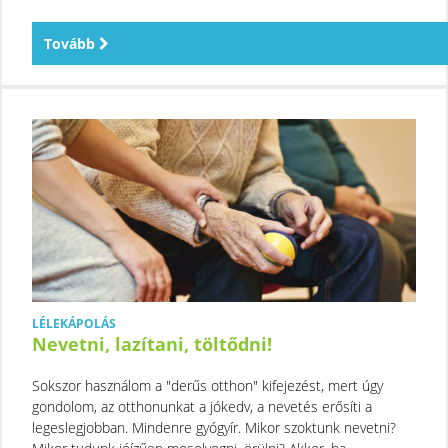
Tovább
LÉLEKÁPOLÁS
Nevetni, lazítani, töltődni!
Sokszor használom a "derűs otthon" kifejezést, mert úgy
gondolom, az otthonunkat a jókedv, a nevetés erősíti a
legeslegjobban. Mindenre gyógyír. Mikor szoktunk nevetni?