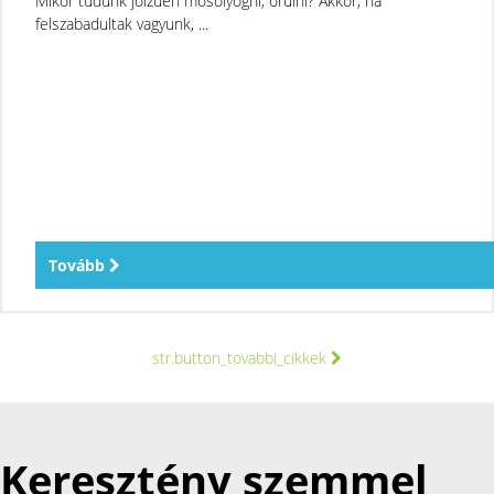
Mikor tudunk jóízűen mosolyogni, örülni? Akkor, ha
felszabadultak vagyunk, ...
Tovább
str.button_tovabbi_cikkek
Keresztény szemmel