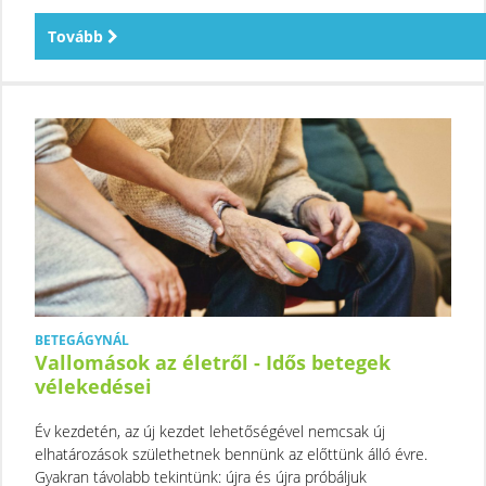
Tovább
BETEGÁGYNÁL
Vallomások az életről - Idős betegek
vélekedései
Év kezdetén, az új kezdet lehetőségével nemcsak új
elhatározások születhetnek bennünk az előttünk álló évre.
Gyakran távolabb tekintünk: újra és újra próbáljuk