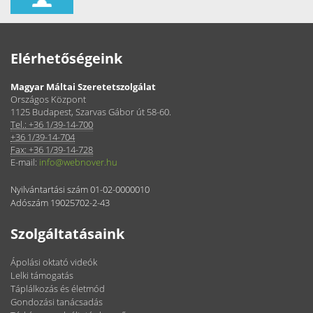
Elérhetőségeink
Magyar Máltai Szeretetszolgálat
Országos Központ
1125 Budapest, Szarvas Gábor út 58-60.
Tel.: +36 1/39-14-700
+36 1/39-14-704
Fax: +36 1/39-14-728
E-mail:
info@webnover.hu
Nyilvántartási szám 01-02-0000010
Adószám 19025702-2-43
Szolgáltatásaink
Ápolási oktató videók
Lelki támogatás
Táplálkozás és életmód
Gondozási tanácsadás