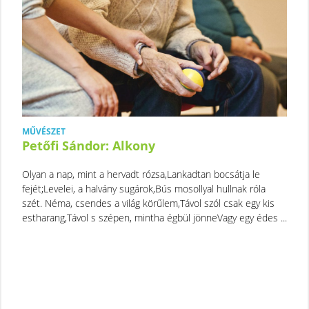
MŰVÉSZET
Petőfi Sándor: Alkony
Olyan a nap, mint a hervadt rózsa,Lankadtan bocsátja le
fejét;Levelei, a halvány sugárok,Bús mosollyal hullnak róla
szét. Néma, csendes a világ körűlem,Távol szól csak egy kis
estharang,Távol s szépen, mintha égbül jönneVagy egy édes ...