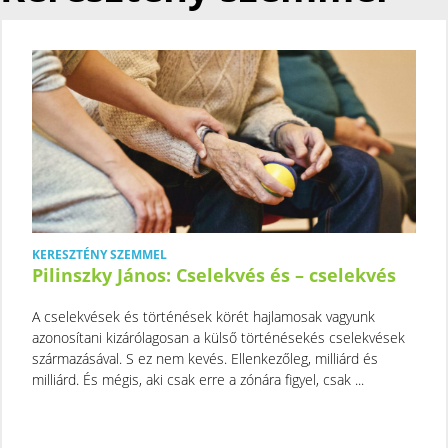
KERESZTÉNY SZEMMEL
Pilinszky János: Cselekvés és – cselekvés
A cselekvések és történések körét hajlamosak vagyunk
azonosítani kizárólagosan a külső történésekés cselekvések
származásával. S ez nem kevés. Ellenkezőleg, milliárd és
milliárd. És mégis, aki csak erre a zónára figyel, csak ...