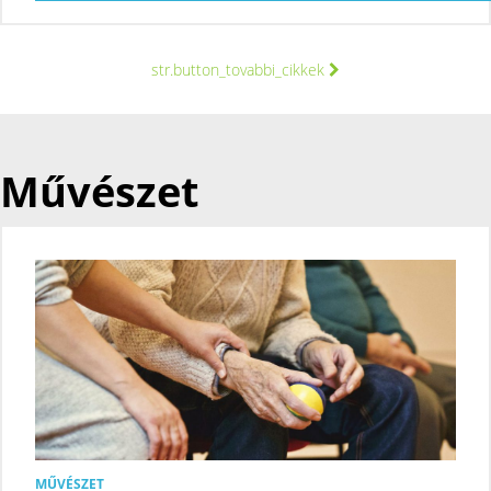
str.button_tovabbi_cikkek
Művészet
MŰVÉSZET