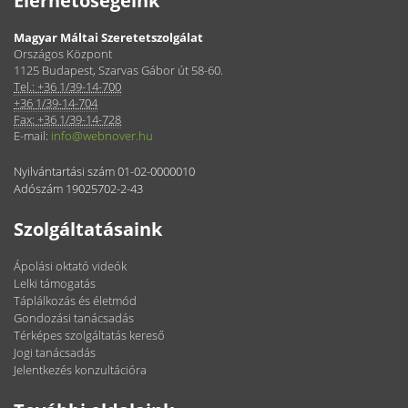
Elérhetőségeink
Magyar Máltai Szeretetszolgálat
Országos Központ
1125 Budapest, Szarvas Gábor út 58-60.
Tel.: +36 1/39-14-700
+36 1/39-14-704
Fax: +36 1/39-14-728
E-mail:
info@webnover.hu
Nyilvántartási szám 01-02-0000010
Adószám 19025702-2-43
Szolgáltatásaink
Ápolási oktató videók
Lelki támogatás
Táplálkozás és életmód
Gondozási tanácsadás
Térképes szolgáltatás kereső
Jogi tanácsadás
Jelentkezés konzultációra