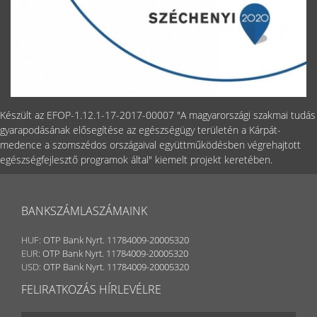
Készült az EFOP-1.12.1-17-2017-00007 "A magyarországi szakmai tudás
gyarapodásának elősegítése az egészségügy területén a Kárpát-
medence a szomszédos országaival együttműködésben végrehajtott
egészségfejlesztő programok által" kiemelt projekt keretében.
BANKSZÁMLASZÁMAINK
HUF:
OTP Bank Nyrt. 11784009-20005320
EUR:
OTP Bank Nyrt. 11784009-20005320
USD:
OTP Bank Nyrt. 11784009-20005320
FELIRATKOZÁS HÍRLEVÉLRE