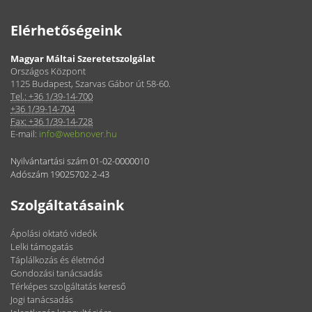
Elérhetőségeink
Magyar Máltai Szeretetszolgálat
Országos Központ
1125 Budapest, Szarvas Gábor út 58-60.
Tel.: +36 1/39-14-700
+36 1/39-14-704
Fax: +36 1/39-14-728
E-mail:
info@webnover.hu
Nyilvántartási szám 01-02-0000010
Adószám 19025702-2-43
Szolgáltatásaink
Ápolási oktató videók
Lelki támogatás
Táplálkozás és életmód
Gondozási tanácsadás
Térképes szolgáltatás kereső
Jogi tanácsadás