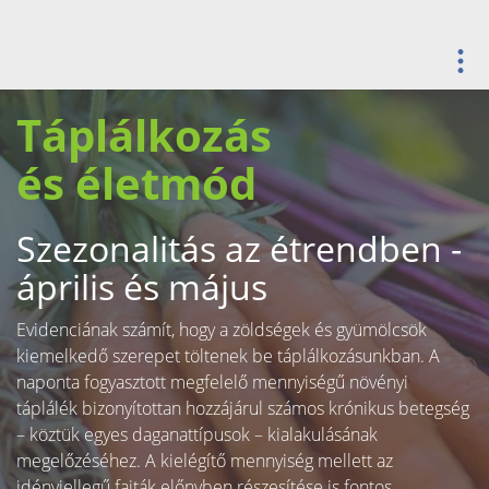
Táplálkozás
és életmód
Szezonalitás az étrendben -
április és május
Evidenciának számít, hogy a zöldségek és gyümölcsök
kiemelkedő szerepet töltenek be táplálkozásunkban. A
naponta fogyasztott megfelelő mennyiségű növényi
táplálék bizonyítottan hozzájárul számos krónikus betegség
– köztük egyes daganattípusok – kialakulásának
megelőzéséhez. A kielégítő mennyiség mellett az
idényjellegű fajták előnyben részesítése is fontos.