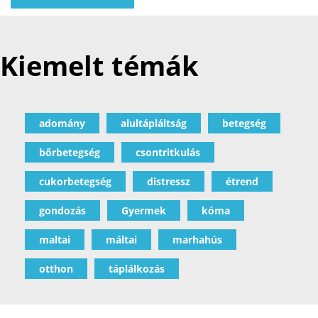
Kiemelt témák
adomány
alultápláltság
betegség
bőrbetegség
csontritkulás
cukorbetegség
distressz
étrend
gondozás
Gyermek
kóma
maltai
máltai
marhahús
otthon
táplálkozás