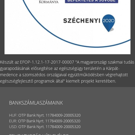
Készült az EFOP-1.12.1-17-2017-00007 "A magyarországi szakmai tudás
gyarapodásának elősegítése az egészségügy területén a Kárpát-
medence a szomszédos országaival együttműködésben végrehajtott
egészségfejlesztő programok által" kiemelt projekt keretében.
BANKSZÁMLASZÁMAINK
HUF:
OTP Bank Nyrt. 11784009-20005320
EUR:
OTP Bank Nyrt. 11784009-20005320
USD:
OTP Bank Nyrt. 11784009-20005320