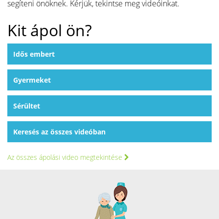
segíteni önöknek. Kérjük, tekintse meg videóinkat.
Kit ápol ön?
Idős embert
Gyermeket
Sérültet
Keresés az összes videóban
Az összes ápolási video megtekintése