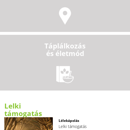
Táplálkozás
és életmód
Lelki
támogatás
Lélekápolás
Lelki támogatás