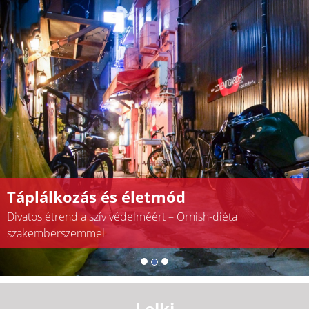
Táplálkozás és életmód
Divatos étrend a szív védelméért – Ornish-diéta
szakemberszemmel
Lelki