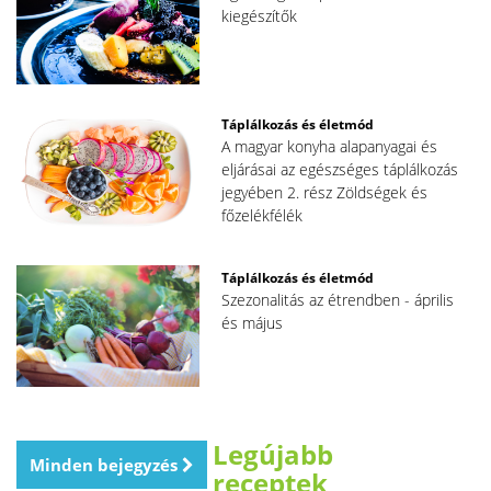
kiegészítők
Táplálkozás és életmód
A magyar konyha alapanyagai és
eljárásai az egészséges táplálkozás
jegyében 2. rész Zöldségek és
főzelékfélék
Táplálkozás és életmód
Szezonalitás az étrendben - április
és május
Legújabb
Minden bejegyzés
receptek