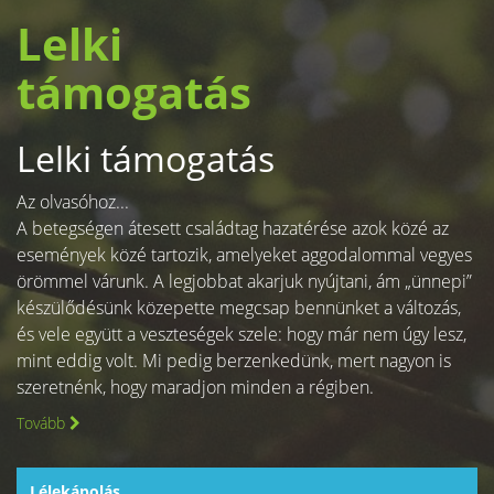
Lelki
támogatás
Lelki támogatás
Az olvasóhoz...
A betegségen átesett családtag hazatérése azok közé az
események közé tartozik, amelyeket aggodalommal vegyes
örömmel várunk. A legjobbat akarjuk nyújtani, ám „ünnepi”
készülődésünk közepette megcsap bennünket a változás,
és vele együtt a veszteségek szele: hogy már nem úgy lesz,
mint eddig volt. Mi pedig berzenkedünk, mert nagyon is
szeretnénk, hogy maradjon minden a régiben.
Tovább
Lélekápolás