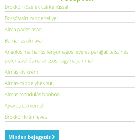
Brokkoli főzelék csirkehússal
Borsófasírt zabpehellyel
Alma párizsiasan
Barnarizs almával
Angolos marhahús fenyőmagos leveles parajjal, tejszínes
polentával és narancsos hagyma jammal
Almás kivikrém
Almás-zabpelyhes süti
Almás mandulás bonbon
Ajváros csirkemell
Brokkoli krémleves
Minden bejegyzés