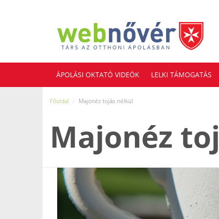
ÁPOLÁSI OKTATÓ VIDEÓK
LELKI TÁMOGATÁS
JOGI TANÁCSADÁS
Főoldal
Majonéz tojás nélkül
Majonéz toj