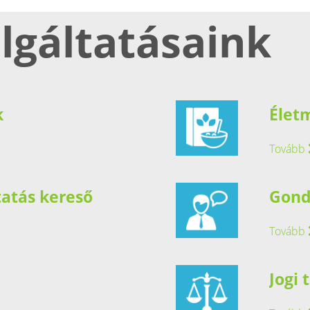
lgáltatásaink
k
Élet
Tovább
tatás kereső
Gond
Tovább
Jogi