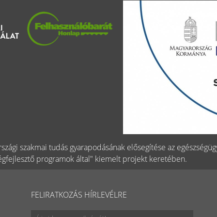
szági szakmai tudás gyarapodásának elősegítése az egészségü
gfejlesztő programok által" kiemelt projekt keretében.
FELIRATKOZÁS HÍRLEVÉLRE