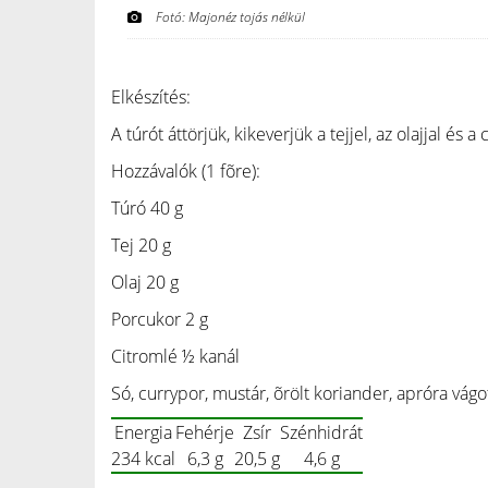
Fotó: Majonéz tojás nélkül
Elkészítés:
A túrót áttörjük, kikeverjük a tejjel, az olajjal és
Hozzávalók (1 fõre):
Túró 40 g
Tej 20 g
Olaj 20 g
Porcukor 2 g
Citromlé ½ kanál
Só, currypor, mustár, õrölt koriander, apróra vágo
Energia
Fehérje
Zsír
Szénhidrát
234 kcal
6,3 g
20,5 g
4,6 g