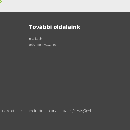
További oldalaink
maltai.hu
adomanyozz.hu
kérjük minden esetben forduljon orvoshoz, egészségügyi