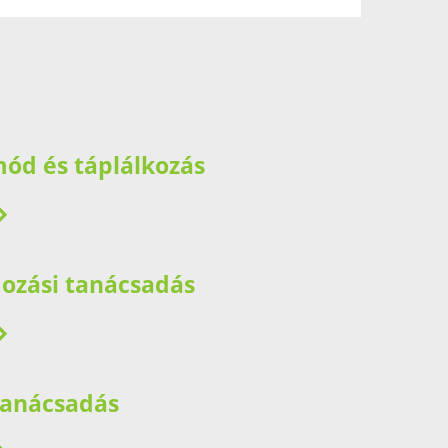
mód és táplálkozás
ozási tanácsadás
 tanácsadás