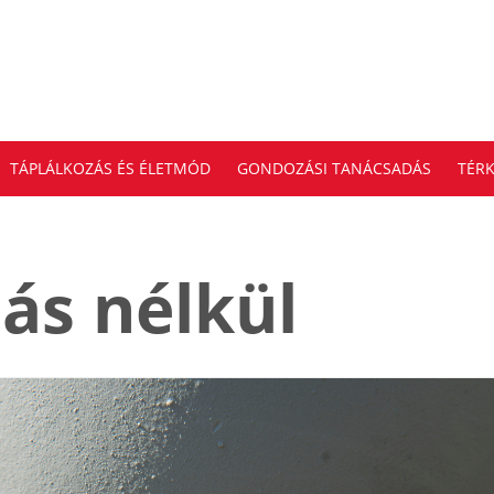
TÁPLÁLKOZÁS ÉS ÉLETMÓD
GONDOZÁSI TANÁCSADÁS
TÉRK
ás nélkül