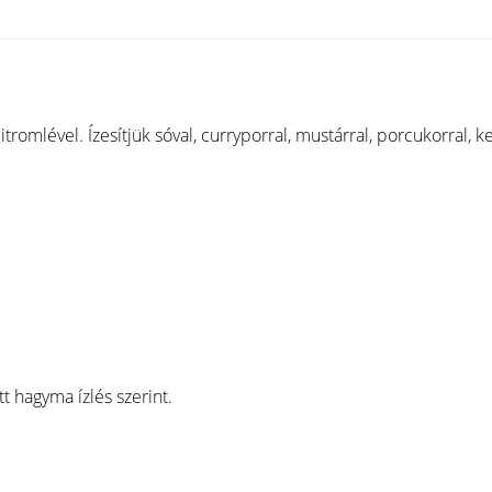
 a citromlével. Ízesítjük sóval, curryporral, mustárral, porcukorral
tt hagyma ízlés szerint.