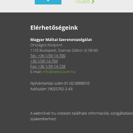
Tovább
Elérhetőségeink
Magyar Máltai Szeretetszolgálat
Országos Központ
1125 Budapest, Szarvas Gábor út 58-60.
Tel.: +36 1/39-14-700
+36 1/39-14-704
Fax: +36 1/39-14-728
E-mail:
info@webnover.hu
Nyilvántartási szám 01-02-0000010
Adószám 19025702-2-43
A webnővér.hu oldalain található információk, szolgáltatás
szakemberhez!