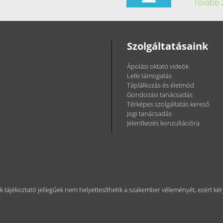
Tovább
Szolgáltatásaink
Ápolási oktató videók
Lelki támogatás
Táplálkozás és életmód
Gondozási tanácsadás
Térképes szolgáltatás kereső
Jogi tanácsadás
Jelentkezés konzultációra
ok tájékoztató jellegűek nem helyettesíthetik a szakember véleményét, ezért 