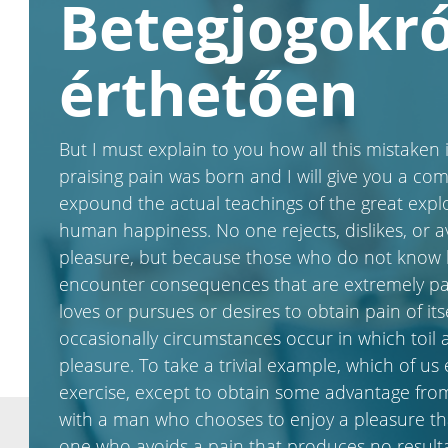
Betegjogokró
érthetően
But I must explain to you how all this mistake
praising pain was born and I will give you a co
expound the actual teachings of the great explo
human happiness. No one rejects, dislikes, or avo
pleasure, but because those who do not know h
encounter consequences that are extremely pai
loves or pursues or desires to obtain pain of its
occasionally circumstances occur in which toi
pleasure. To take a trivial example, which of us
exercise, except to obtain some advantage from 
with a man who chooses to enjoy a pleasure t
one who avoids a pain that produces no result