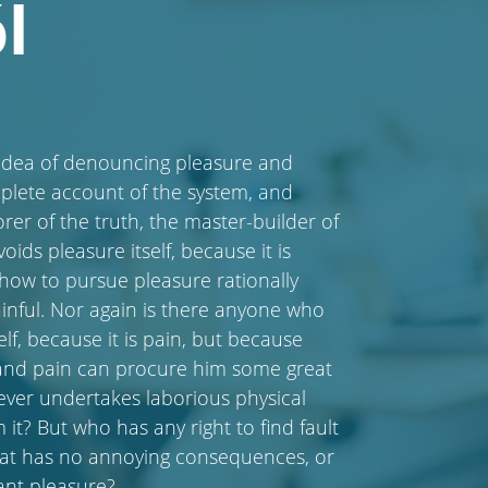
l
n idea of denouncing pleasure and
mplete account of the system, and
rer of the truth, the master-builder of
ids pleasure itself, because it is
ow to pursue pleasure rationally
nful. Nor again is there anyone who
elf, because it is pain, but because
l and pain can procure him some great
 ever undertakes laborious physical
it? But who has any right to find fault
hat has no annoying consequences, or
ant pleasure?