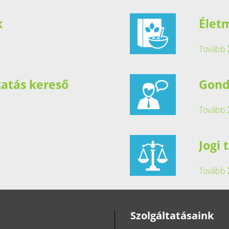
k
Élet
Tovább
tatás kereső
Gond
Tovább
Jogi
Tovább
Szolgáltatásaink