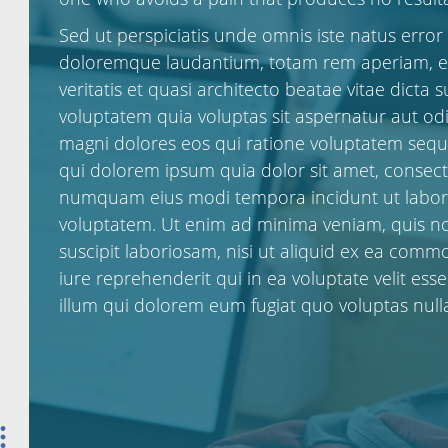
Sed ut perspiciatis unde omnis iste natus erro
doloremque laudantium, totam rem aperiam, ea
veritatis et quasi architecto beatae vitae dict
voluptatem quia voluptas sit aspernatur aut odi
magni dolores eos qui ratione voluptatem sequ
qui dolorem ipsum quia dolor sit amet, consectet
numquam eius modi tempora incidunt ut labo
voluptatem. Ut enim ad minima veniam, quis n
suscipit laboriosam, nisi ut aliquid ex ea co
iure reprehenderit qui in ea voluptate velit ess
illum qui dolorem eum fugiat quo voluptas null