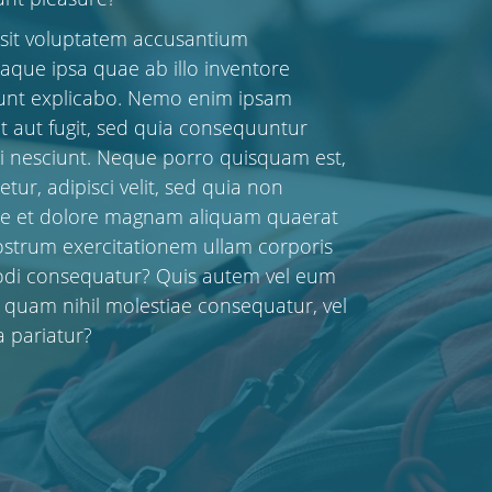
r sit voluptatem accusantium
que ipsa quae ab illo inventore
a sunt explicabo. Nemo enim ipsam
t aut fugit, sed quia consequuntur
i nesciunt. Neque porro quisquam est,
ur, adipisci velit, sed quia non
re et dolore magnam aliquam quaerat
ostrum exercitationem ullam corporis
mmodi consequatur? Quis autem vel eum
e quam nihil molestiae consequatur, vel
a pariatur?