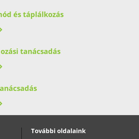
mód és táplálkozás
ozási tanácsadás
 tanácsadás
További oldalaink