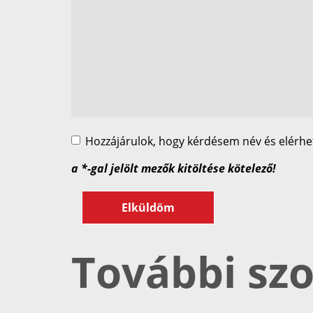
Hozzájárulok, hogy kérdésem név és elérh
a *-gal jelölt mezők kitöltése kötelező!
Elküldöm
További szo