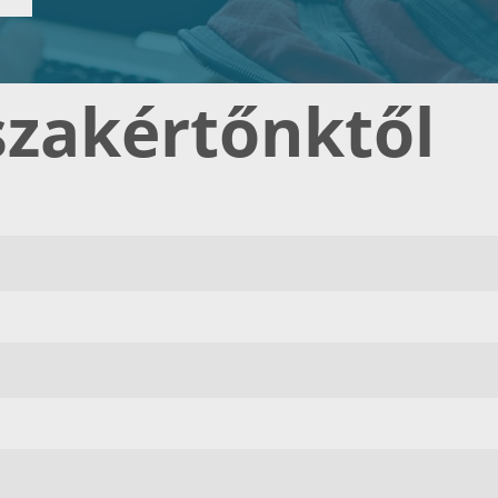
szakértőnktől