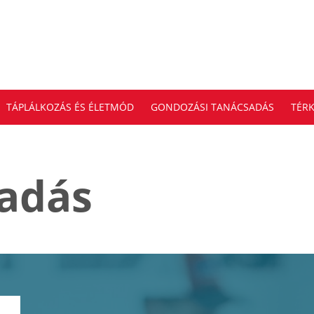
TÁPLÁLKOZÁS ÉS ÉLETMÓD
GONDOZÁSI TANÁCSADÁS
TÉRK
sadás