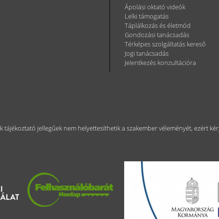
Ápolási oktató videók
Lelki támogatás
Táplálkozás és életmód
Gondozási tanácsadás
Térképes szolgáltatás kereső
Jogi tanácsadás
Jelentkezés konzultációra
ok tájékoztató jellegűek nem helyettesíthetik a szakember véleményét, ezért 