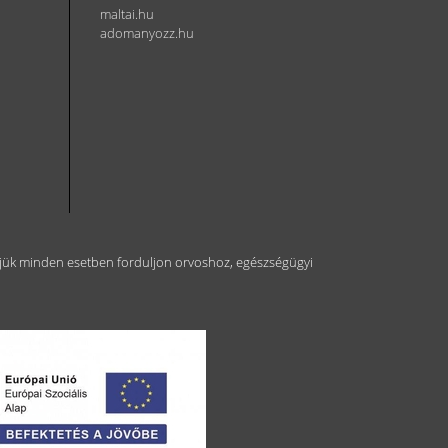
maltai.hu
adomanyozz.hu
kérjük minden esetben forduljon orvoshoz, egészségügyi