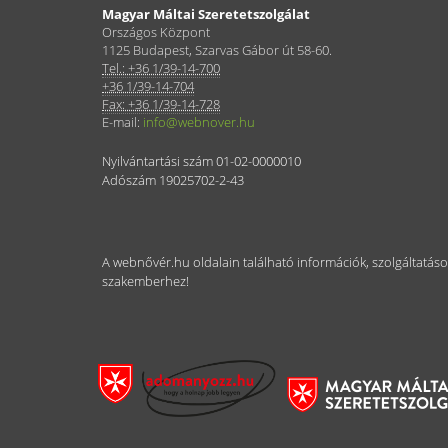
Magyar Máltai Szeretetszolgálat
Országos Központ
1125 Budapest, Szarvas Gábor út 58-60.
Tel.: +36 1/39-14-700
+36 1/39-14-704
Fax: +36 1/39-14-728
E-mail:
info@webnover.hu
Nyilvántartási szám 01-02-0000010
Adószám 19025702-2-43
A webnővér.hu oldalain található információk, szolgáltatás
szakemberhez!