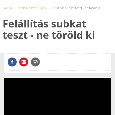
Főoldal
Ápolási oktató videók
Felállítás subkat teszt - ne töröld ki
Felállítás subkat
teszt - ne töröld ki