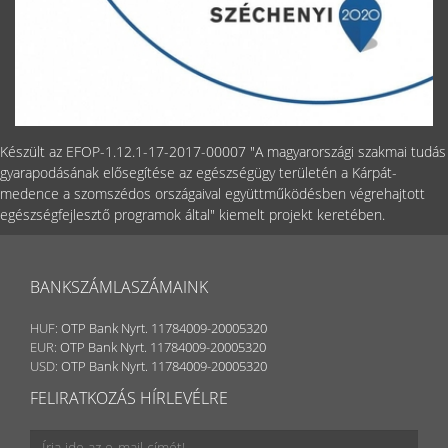
Készült az EFOP-1.12.1-17-2017-00007 "A magyarországi szakmai tudás
gyarapodásának elősegítése az egészségügy területén a Kárpát-
medence a szomszédos országaival együttműködésben végrehajtott
egészségfejlesztő programok által" kiemelt projekt keretében.
BANKSZÁMLASZÁMAINK
HUF:
OTP Bank Nyrt. 11784009-20005320
EUR:
OTP Bank Nyrt. 11784009-20005320
USD:
OTP Bank Nyrt. 11784009-20005320
FELIRATKOZÁS HÍRLEVÉLRE