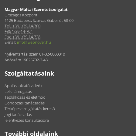
Magyar Máltai Szeretetszolgálat
Országos Központ
1125 Budapest, Szarvas Gábor út 58-60.
Tel.: +36 1/39-14-700
+36 1/39-14-704
Fax: +36 1/39-14-728
E-mail:
info@webnover.hu
Nyilvántartási szám 01-02-0000010
Adószám 19025702-2-43
Szolgáltatásaink
Ápolási oktató videók
Lelki támogatás
Táplálkozás és életmód
Gondozási tanácsadás
Térképes szolgáltatás kereső
Jogi tanácsadás
Jelentkezés konzultációra
További oldalaink