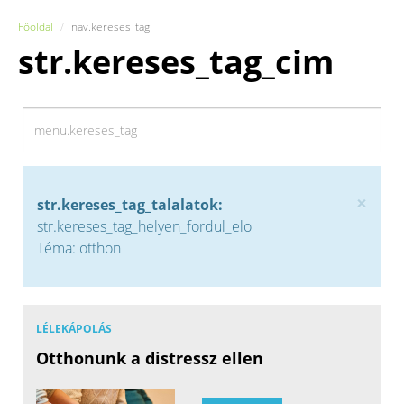
Főoldal
nav.kereses_tag
str.kereses_tag_cim
×
str.kereses_tag_talalatok:
str.kereses_tag_helyen_fordul_elo
Téma: otthon
LÉLEKÁPOLÁS
Otthonunk a distressz ellen