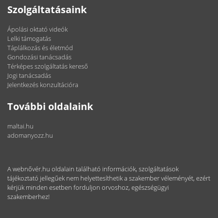
Szolgáltatásaink
Ápolási oktató videók
Lelki támogatás
Táplálkozás és életmód
Gondozási tanácsadás
Térképes szolgáltatás kereső
Jogi tanácsadás
Jelentkezés konzultációra
További oldalaink
maltai.hu
adomanyozz.hu
A webnővér.hu oldalain található információk, szolgáltatások
tájékoztató jellegűek nem helyettesíthetik a szakember véleményét, ezért
kérjük minden esetben forduljon orvoshoz, egészségügyi
szakemberhez!