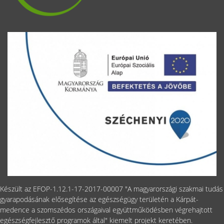
Készült az EFOP-1.12.1-17-2017-00007 "A magyarországi szakmai tudás
gyarapodásának elősegítése az egészségügy területén a Kárpát-
medence a szomszédos országaival együttműködésben végrehajtott
egészségfejlesztő programok által" kiemelt projekt keretében.