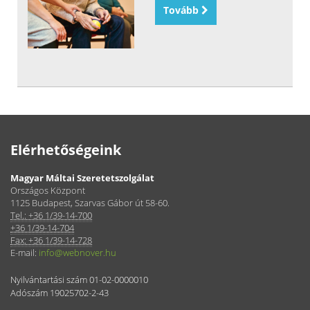
Tovább
Elérhetőségeink
Magyar Máltai Szeretetszolgálat
Országos Központ
1125 Budapest, Szarvas Gábor út 58-60.
Tel.: +36 1/39-14-700
+36 1/39-14-704
Fax: +36 1/39-14-728
E-mail:
info@webnover.hu
Nyilvántartási szám 01-02-0000010
Adószám 19025702-2-43