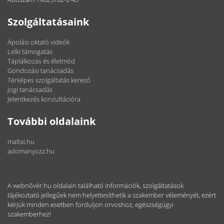
Szolgáltatásaink
Ápolási oktató videók
Lelki támogatás
Táplálkozás és életmód
Gondozási tanácsadás
Térképes szolgáltatás kereső
Jogi tanácsadás
Jelentkezés konzultációra
További oldalaink
maltai.hu
adomanyozz.hu
A webnővér.hu oldalain található információk, szolgáltatások
tájékoztató jellegűek nem helyettesíthetik a szakember véleményét, ezért
kérjük minden esetben forduljon orvoshoz, egészségügyi
szakemberhez!