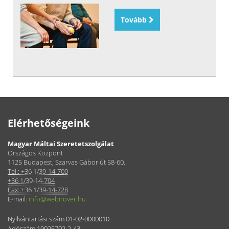
Tovább
Elérhetőségeink
Magyar Máltai Szeretetszolgálat
Országos Központ
1125 Budapest, Szarvas Gábor út 58-60.
Tel.: +36 1/39-14-700
+36 1/39-14-704
Fax: +36 1/39-14-728
E-mail:
info@webnover.hu
Nyilvántartási szám 01-02-0000010
Adószám 19025702-2-43