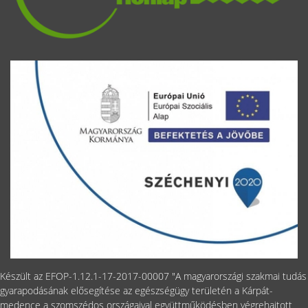
Készült az EFOP-1.12.1-17-2017-00007 "A magyarországi szakmai tudás
gyarapodásának elősegítése az egészségügy területén a Kárpát-
medence a szomszédos országaival együttműködésben végrehajtott