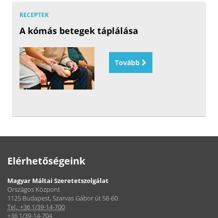
RECEPTEK
A kómás betegek táplálása
Tovább
Elérhetőségeink
Magyar Máltai Szeretetszolgálat
Országos Központ
1125 Budapest, Szarvas Gábor út 58-60.
Tel.: +36 1/39-14-700
+36 1/39-14-704