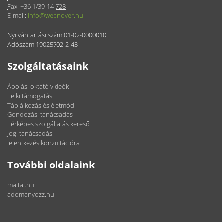
Fax: +36 1/39-14-728
E-mail:
info@webnover.hu
Nyilvántartási szám 01-02-0000010
Adószám 19025702-2-43
Szolgáltatásaink
Ápolási oktató videók
Lelki támogatás
Táplálkozás és életmód
Gondozási tanácsadás
Térképes szolgáltatás kereső
Jogi tanácsadás
Jelentkezés konzultációra
További oldalaink
maltai.hu
adomanyozz.hu