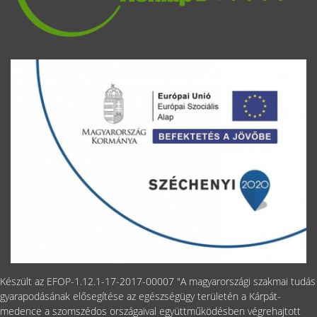
Készült az EFOP-1.12.1-17-2017-00007 "A magyarországi szakmai tudás
gyarapodásának elősegítése az egészségügy területén a Kárpát-
medence a szomszédos országaival együttműködésben végrehajtott