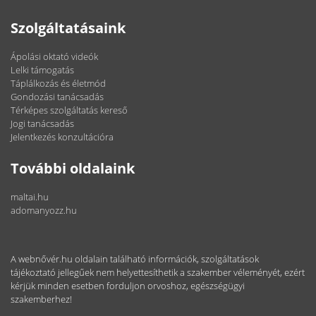
Szolgáltatásaink
Ápolási oktató videók
Lelki támogatás
Táplálkozás és életmód
Gondozási tanácsadás
Térképes szolgáltatás kereső
Jogi tanácsadás
Jelentkezés konzultációra
További oldalaink
maltai.hu
adomanyozz.hu
A webnővér.hu oldalain található információk, szolgáltatások
tájékoztató jellegűek nem helyettesíthetik a szakember véleményét, ezért
kérjük minden esetben forduljon orvoshoz, egészségügyi
szakemberhez!