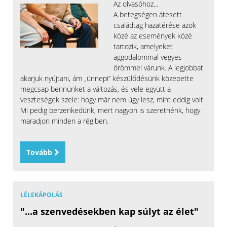
Az olvasóhoz...
A betegségen átesett
családtag hazatérése azok
közé az események közé
tartozik, amelyeket
aggodalommal vegyes
örömmel várunk. A legjobbat
akarjuk nyújtani, ám „ünnepi” készülődésünk közepette
megcsap bennünket a változás, és vele együtt a
veszteségek szele: hogy már nem úgy lesz, mint eddig volt.
Mi pedig berzenkedünk, mert nagyon is szeretnénk, hogy
maradjon minden a régiben.
Tovább
LÉLEKÁPOLÁS
"...a szenvedésekben kap súlyt az élet"