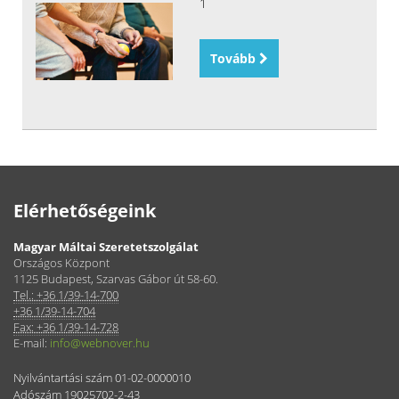
1
Tovább
Elérhetőségeink
Magyar Máltai Szeretetszolgálat
Országos Központ
1125 Budapest, Szarvas Gábor út 58-60.
Tel.: +36 1/39-14-700
+36 1/39-14-704
Fax: +36 1/39-14-728
E-mail:
info@webnover.hu
Nyilvántartási szám 01-02-0000010
Adószám 19025702-2-43