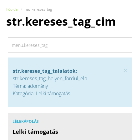
Főoldal
nav.kereses_tag
str.kereses_tag_cim
×
str.kereses_tag_talalatok:
str.kereses_tag_helyen_fordul_elo
Téma: adomány
Kategória: Lelki támogatás
LÉLEKÁPOLÁS
Lelki támogatás