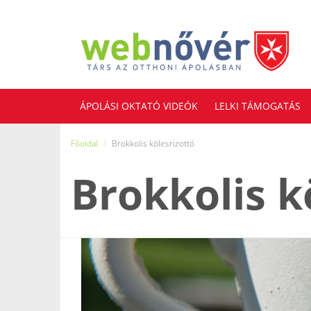
ÁPOLÁSI OKTATÓ VIDEÓK
LELKI TÁMOGATÁS
JOGI TANÁCSADÁS
Főoldal
Brokkolis kölesrizottó
Brokkolis k