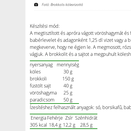
Fotó: Brokkolis kölesrizottó
Készítési mód:
A megtisztított és apróra vágott vöröshagymát és
babérlevelet és adagonként 1,25 dl vizet vagy a b
megkeverve, hogy ne égjen le. A megmosott, rózs
vágjuk. A brokkolit és a sajtot a megpuhult köles
nyersanyag
mennyiség
köles
30 g
brokkoli
150 g
füstölt sajt
40 g
vöröshagyma
25 g
paradicsom
50 g
Ízesítéshez felhasznált anyagok: só, borsikafű, bab
Energia
Fehérje
Zsír
Szénhidrát
305 kcal
18,4 g
12,2 g
28,5 g