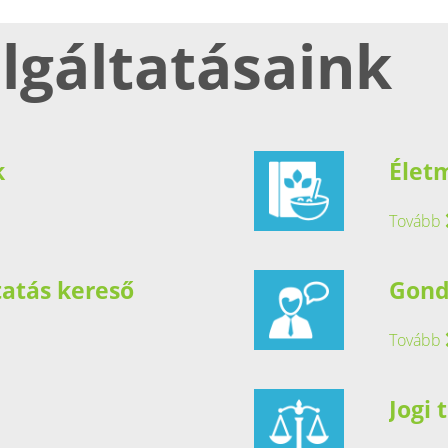
lgáltatásaink
k
Élet
Tovább
tatás kereső
Gond
Tovább
Jogi