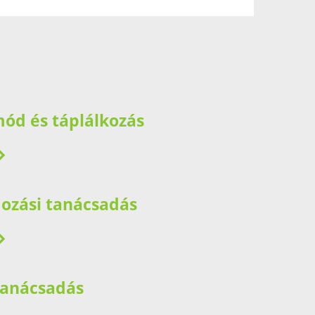
mód és táplálkozás
ozási tanácsadás
 tanácsadás