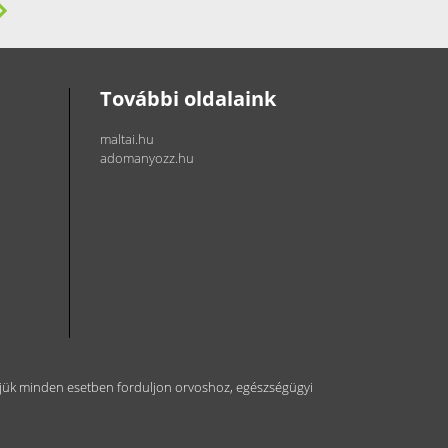
További oldalaink
maltai.hu
adomanyozz.hu
kérjük minden esetben forduljon orvoshoz, egészségügyi