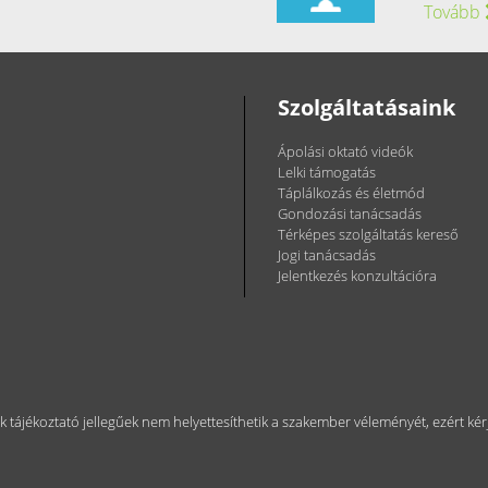
Tovább
Szolgáltatásaink
Ápolási oktató videók
Lelki támogatás
Táplálkozás és életmód
Gondozási tanácsadás
Térképes szolgáltatás kereső
Jogi tanácsadás
Jelentkezés konzultációra
ok tájékoztató jellegűek nem helyettesíthetik a szakember véleményét, ezért 