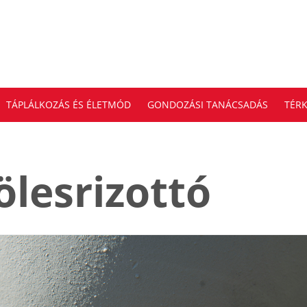
TÁPLÁLKOZÁS ÉS ÉLETMÓD
GONDOZÁSI TANÁCSADÁS
TÉRK
ölesrizottó