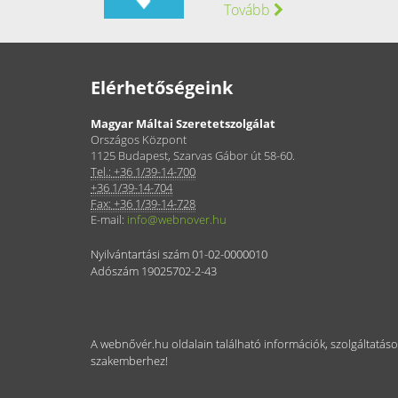
Tovább
Elérhetőségeink
Magyar Máltai Szeretetszolgálat
Országos Központ
1125 Budapest, Szarvas Gábor út 58-60.
Tel.: +36 1/39-14-700
+36 1/39-14-704
Fax: +36 1/39-14-728
E-mail:
info@webnover.hu
Nyilvántartási szám 01-02-0000010
Adószám 19025702-2-43
A webnővér.hu oldalain található információk, szolgáltatás
szakemberhez!