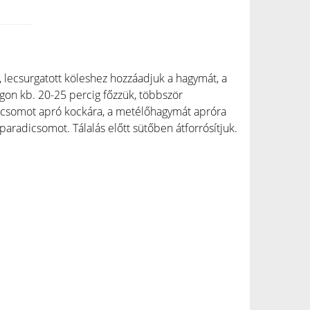
 lecsurgatott köleshez hozzáadjuk a hagymát, a
ngon kb. 20-25 percig főzzük, többször
adicsomot apró kockára, a metélőhagymát apróra
paradicsomot. Tálalás előtt sütőben átforrósítjuk.