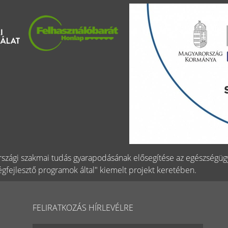
szági szakmai tudás gyarapodásának elősegítése az egészségü
gfejlesztő programok által" kiemelt projekt keretében.
FELIRATKOZÁS HÍRLEVÉLRE