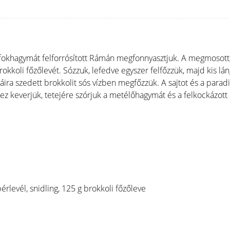
 fokhagymát felforrósított Rámán megfonnyasztjuk. A megmosott,
rokkoli főzőlevét. Sózzuk, lefedve egyszer felfőzzük, majd kis lá
áira szedett brokkolit sós vízben megfőzzük. A sajtot és a par
hez keverjük, tetejére szórjuk a metélőhagymát és a felkockázott 
érlevél, snidling, 125 g brokkoli főzőleve